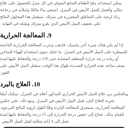
يمكن استخدام ملح الطعام الشائع المتوفر في كل منزل للحصول على علاج
مثالي وأفضل للنمل الأبيض في المنزل. اصنعي ماءً مالحًا واملأيه في زجاجة
رذاذ لرشه على المناطق المتضررة في منزلك. سيعمل هذا المحلول المالح
على تجفيف النمل الأبيض الذي يغزو منزلك ويقتله في النهاية.
9. المعالجة الحرارية
إذا لم يكن هناك شيء آخر يناسبك، فاذهب وجرب المعالجة الحرارية الناجحة
للسيطرة على النمل الأبيض في المنزل. ما عليك سوى استخدام الهواء الساخن
أو زيادة درجة حرارة المنطقة المصابة حتى 120 درجة والحفاظ عليها لمدة
نصف ساعة. هذه الحرارة الشديدة طوال هذا الوقت ستقتل النمل الأبيض على
الفور.
10. العلاج بالبرد
وبالعكس من علاج النمل الأبيض الحراري المذكور أعلاه في المنزل، يمكنك أيضًا
تجربة العلاج البارد لقتل النمل الأبيض في المنزل. ومع ذلك، على عكس
المعالجة الحرارية، تستغرق المعالجة الباردة وقتًا أطول لرؤية النتائج المرجوة.
للقيام بذلك، تحتاج إلى خفض درجة الحرارة إلى 15 درجة والحفاظ عليها لمدة
تصل إلى 4 أيام متتالية لقتل النمل الأبيض.