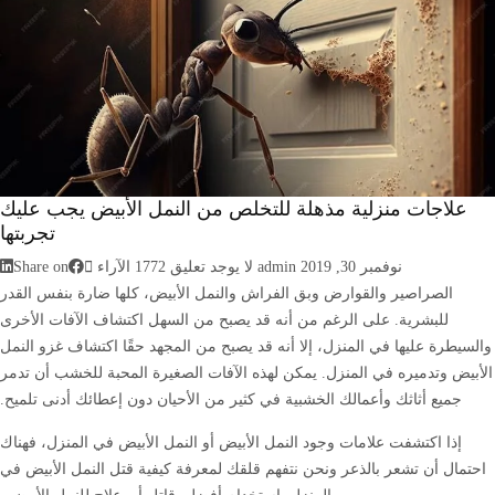
علاجات منزلية مذهلة للتخلص من النمل الأبيض يجب عليك
تجربتها
نوفمبر 30, 2019
admin
لا يوجد تعليق
1772
الآراء
Share on
الصراصير والقوارض وبق الفراش والنمل الأبيض، كلها ضارة بنفس القدر
للبشرية. على الرغم من أنه قد يصبح من السهل اكتشاف الآفات الأخرى
والسيطرة عليها في المنزل، إلا أنه قد يصبح من المجهد حقًا اكتشاف غزو النمل
الأبيض وتدميره في المنزل. يمكن لهذه الآفات الصغيرة المحبة للخشب أن تدمر
جميع أثاثك وأعمالك الخشبية في كثير من الأحيان دون إعطائك أدنى تلميح.
إذا اكتشفت علامات وجود النمل الأبيض أو النمل الأبيض في المنزل، فهناك
احتمال أن تشعر بالذعر ونحن نتفهم قلقك لمعرفة كيفية قتل النمل الأبيض في