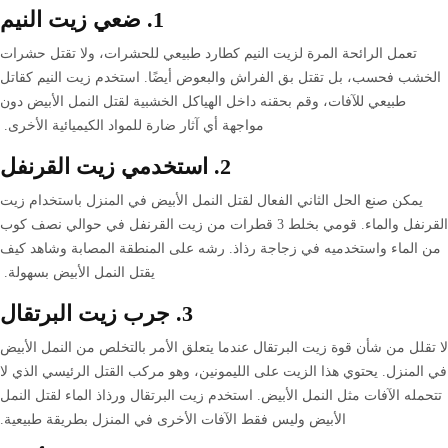
1. ضعي زيت النيم
تعمل الرائحة المرة لزيت النيم كطارد طبيعي للحشرات، ولا تقتل حشرات
الخشب فحسب، بل تقتل بق الفراش والبعوض أيضًا. استخدم زيت النيم كقاتل
طبيعي للآفات، وقم بحقنه داخل الهياكل الخشبية لقتل النمل الأبيض دون
مواجهة أي آثار ضارة للمواد الكيميائية الأخرى.
2. استخدمي زيت القرنفل
يمكن صنع الحل الثاني الفعال لقتل النمل الأبيض في المنزل باستخدام زيت
القرنفل والماء. قومي بخلط 3 قطرات من زيت القرنفل في حوالي نصف كوب
من الماء واستخدميه في زجاجة رذاذ. رشه على المنطقة المصابة وشاهد كيف
يقتل النمل الأبيض بسهولة.
3. جرب زيت البرتقال
لا تقلل من شأن قوة زيت البرتقال عندما يتعلق الأمر بالتخلص من النمل الأبيض
في المنزل. يحتوي هذا الزيت على الليمونين، وهو مركب القتل الرئيسي الذي لا
تتحمله الآفات مثل النمل الأبيض. استخدم زيت البرتقال ورذاذ الماء لقتل النمل
الأبيض وليس فقط الآفات الأخرى في المنزل بطريقة طبيعية.