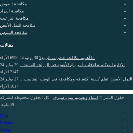
مكافحة البعوض
مكافحة القراد
مكافحة البراغيث
مكافحة النمل الأبيض
مكافحة السوس
مقالات
ما أهمية مكافحة حشرات الربيع؟
30 يوليو 24
6990
الآراء
الإدارة المتكاملة للآفات: أمر بالغ الأهمية في الزراعة المستد…
29 يوليو 24
2147
الآراء
النمل الأبيض: تعلم كيفية اكتشافه ومكافحته في الوقت المناسب…
27 يوليو 24
1017
الآراء
حقوق النشر ©
انشاء وتصميم ميديا سيرف
| كل الحقوق محفوظة للشركة
الالمانية.
FAQ
Privacy
Terms