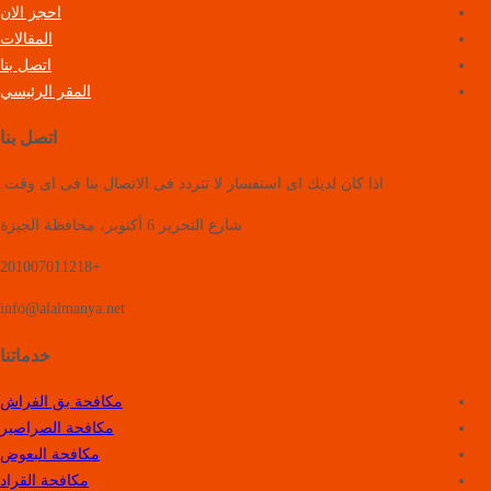
احجز الان
المقالات
اتصل بنا
المقر الرئيسي
اتصل بنا
اذا كان لديك اى استفسار لا تتردد فى الاتصال بنا فى اى وقت.
شارع التحرير 6 أكتوبر، محافظة الجيزة
+201007011218
info@alalmanya.net
خدماتنا
مكافحة بق الفراش
مكافحة الصراصير
مكافحة البعوض
مكافحة القراد