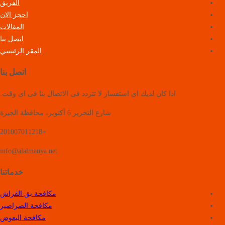
الفريق
احجز الان
المقالات
اتصل بنا
المقر الرئيسي
اتصل بنا
اذا كان لديك اى استفسار لا تتردد فى الاتصال بنا فى اى وقت.
شارع التحرير 6 أكتوبر، محافظة الجيزة
+201007011218
info@alalmanya.net
خدماتنا
مكافحة بق الفراش
مكافحة الصراصير
مكافحة البعوض