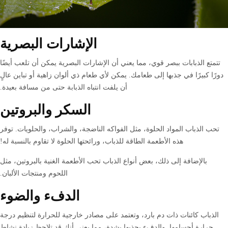
الإشارات البصرية
تتمتع الذبابات ببصر قوي، مما يعني أن الإشارات البصرية يمكن أن تلعب أيضًا
دورًا كبيرًا في جذبها إلى طعامك. يمكن لأي طعام ذي ألوان زاهية أو تباين عالٍ
أن يلفت انتباه الذبابة حتى من مسافة بعيدة.
السكر والبروتين
تحب الذباب المواد الحلوة، مثل الفواكه الناضجة، والشراب، والحلويات. توفر
هذه الأطعمة الطاقة للذباب، ورائحتها الحلوة لا تقاوم بالنسبة له!
بالإضافة إلى ذلك، بعض أنواع الذباب تحب الأطعمة الغنية بالبروتين، مثل
اللحوم ومنتجات الألبان.
الدفء والضوء
الذباب كائنات ذات دم بارد، وتعتمد على مصادر خارجية للحرارة لتنظيم درجة
حرارة أجسامها. والدفء يجذبها بشدة، مما يعني أنك قد تلاحظ زيادة نشاط