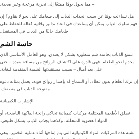
– مما يحول يومًا ممتعًا إلى تجربة مزعجة وغير صحية.
هل تساءلت يومًا عن سبب انجذاب الذباب إلى طعامك على نحو لا يقاوم؟ إن
فهم سلوك الذباب يمكن أن يساعدك في اتخاذ تدابير وقائية فعالة للحفاظ على
طعامك خاليًا من الذباب في المستقبل.
حاسة الشم
تتمتع الذباب بحاسة شم متطورة بشكل لا يصدق، وهو العامل الأساسي الذي
يجذبها نحو الطعام. فهي قادرة على اكتشاف الروائح من مسافة بعيدة – حتى
على بعد أميال – بسبب مستقبلاتها الشمية المتقدمة للغاية.
إن ترك الطعام بدون غطاء، أو السماح له بإصدار روائح قوية، يعمل بمثابة دعوة
مفتوحة للذباب في منطقتك.
الإشارات الكيميائية
تطلق الأطعمة المختلفة مركبات كيميائية تحاكي رائحة الفاكهة الناضجة، أو
المواد العضوية المتحللة، وكلاهما يجذب الذباب بشكل طبيعي.
تشبه هذه المركبات المواد الكيميائية التي يتم إنتاجها أثناء عملية التخمير، وهي