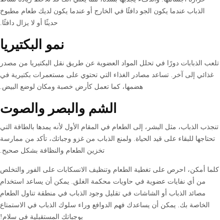
الذباب عندما يكون الجو دافئًا في الخارج أو عندما يكون لديك طعام مطبوخ
حديثًا أو لا يزال دافئًا.
نمو البكتيريا
تلعب الذبابات دورًا في تحلل المواد العضوية عن طريق نقل البكتيريا من مصدر
غذائي إلى آخر. تساعد مصادر الغذاء التي تحتوي على مستعمرات بكتيرية في
هضمها، كما تعمل كأرض خصبة ومكان لوضع البيض.
الشم والبصر والصوت
تنجذب الذباب، مثل البشر، إلى الطعام في المقام الأول لأنه يمدها بالطاقة التي
تحتاجها للبقاء على قيد الحياة. ولمنع الذباب من غزو وجباتك، تأكد من ممارسة
تخزين الطعام والنظافة بشكل صحيح.
كلما أمكن، احرص على تغطية الطعام وتنظيف الانسكابات على الفور والتخلص
من أي نفايات عضوية في حاويات محكمة الغلق. يمكن أن يساعد استخدام
مصائد الذباب أو الشاشات في تقليل وجود الذباب في منطقة تناول الطعام
الخاصة بك. يمكن أن يساعدك فهم الدوافع وراء سلوك الذباب في الاستمتاع
بوجباتك المستقبلية في سلام!