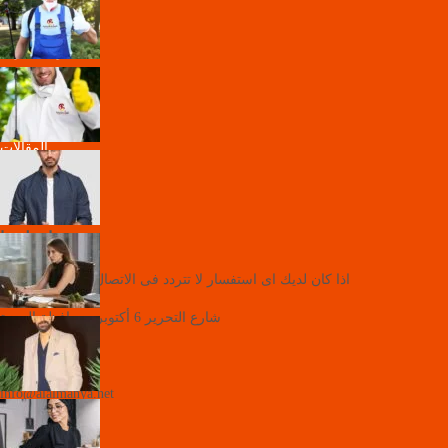
الرئيسية
حول الشركة
الخدمات
الفريق
احجز الان
المقالات
اتصل بنا
المقر الرئيسي
اتصل بنا
اذا كان لديك اى استفسار لا تتردد فى الاتصال بنا فى اى وقت.
شارع التحرير 6 أكتوبر، محافظة الجيزة
+201007011218
info@alalmanya.net
خدماتنا