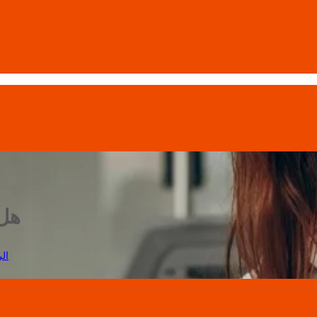
هل 
ال